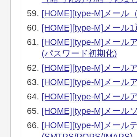
[HOME][type-M]メー
[HOME][type-M]
[HOME][type-M
(パスワード初期化)
[HOME][type-M
[HOME][type-M
[HOME][type-M]
[HOME][type-M]メ
[HOME][type-M
(SMTPS/POPS/IMAPS)