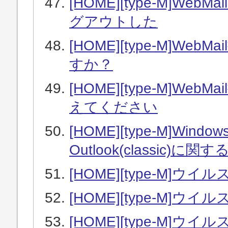
[HOME][type-M]W
グアウトした
[HOME][type-M]W
すか？
[HOME][type-M]W
えてください
[HOME][type-M]Wi
Outlook(classic)
[HOME][type-M
[HOME][type-M]
[HOME][type-M